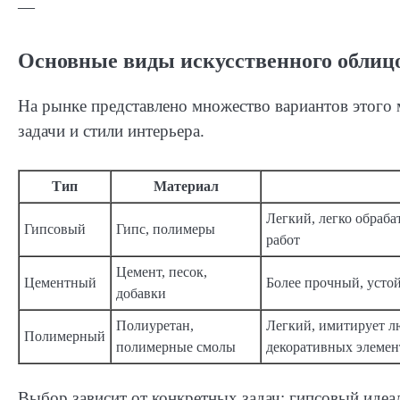
—
Основные виды искусственного облиц
На рынке представлено множество вариантов этого 
задачи и стили интерьера.
Тип
Материал
Легкий, легко обраба
Гипсовый
Гипс, полимеры
работ
Цемент, песок,
Цементный
Более прочный, усто
добавки
Полиуретан,
Легкий, имитирует лю
Полимерный
полимерные смолы
декоративных элемен
Выбор зависит от конкретных задач: гипсовый идеа