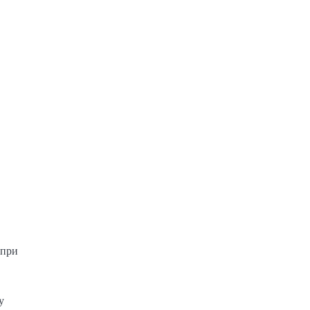
 при
у