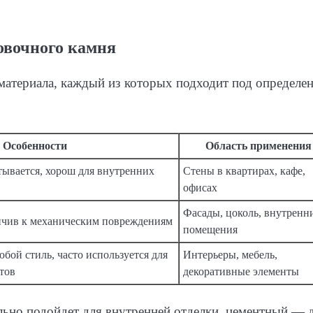
овочного камня
материала, каждый из которых подходит под определе
Особенности
Область применения
тывается, хорош для внутренних
Стены в квартирах, кафе,
офисах
Фасады, цоколь, внутренн
йчив к механическим повреждениям
помещения
бой стиль, часто используется для
Интерьеры, мебель,
тов
декоративные элементы
льно подойдет для внутренней отделки, цементный — 